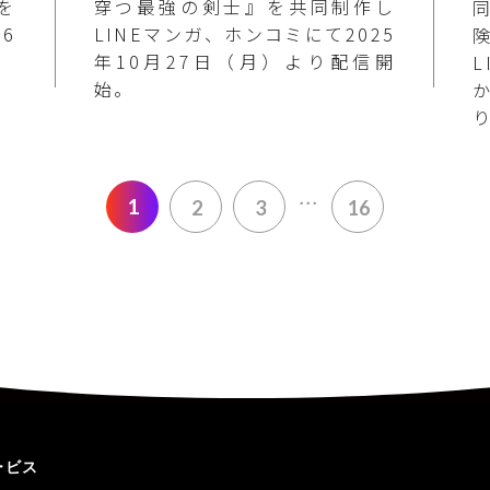
を
穿つ最強の剣士』を共同制作し
26
LINEマンガ、ホンコミにて2025
年10月27日（月）より配信開
L
始。
...
1
2
3
16
ービス