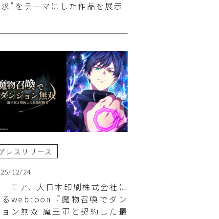
欲求”をテーマにした作品を展示
プレスリリース
025/12/24
フーモア、大日本印刷株式会社に
よるwebtoon『魔物召喚でダン
ジョン無双 魔王軍と契約した最