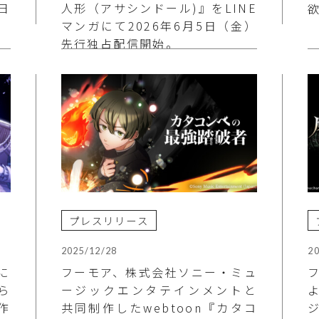
日
人形（アサシンドール)』をLINE
マンガにて2026年6月5日（金）
先行独占配信開始。
プレスリリース
2025/12/28
2
に
フーモア、株式会社ソニー・ミュ
ら
ージックエンタテインメントと
作
共同制作したwebtoon『カタコ