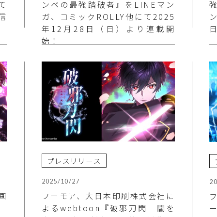
て
ンベの最強踏破者』をLINEマン
信
ガ、コミックROLLY他にて2025
ン
年12月28日（日）より連載開
始！
プレスリリース
2025/10/27
2
画
フーモア、大日本印刷株式会社に
ね
よるwebtoon『破邪刀閃 闇を