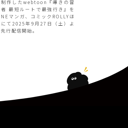
同制作したwebtoon『導きの冒
険者 最短ルートで最強行き』を
INEマンガ、コミックROLLYほ
かにて2025年9月27日（土）よ
り先行配信開始。