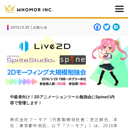
F
T
H
2015.12.25 | お知らせ
a
w
a
c
it
t
e
t
e
b
e
n
o
r
a
o
k
中級者向け！2Dアニメーションツール勉強会にSpineの内
容で登壇します！
株式会社フーモア（代表取締役社長：芝辻幹也、本
社：東京都中央区、以下「フーモア」）は、2016年