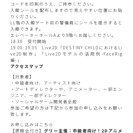
コードを印刷のうえ、ご持参ください。
入館シールを配布しますので見えやすい位置にお貼
りください。
LL階の入館ゲート前の警備員にシールを提示すると
入館できます。
エレベーターホールAより9階へお越しください。
18:30 受付開始
19:00-19:35 Live2D「DESTINY CHILDにおけるLi
ve2D制作」「Live2Dモデルの活用例-FaceRig
編-」
アクセスマップ
【対象者】
・中級者向け、アーティスト向け
・アートディレクターや、アニメーター、一部エン
ジニア、一部ディレクター
・ソーシャルゲーム開発者全般
参加ご希望の方は下記から参加の申し込みをお願い
致します。
お申し込みはこちら
【懇親会付き】
グリー主催：中級者向け！2Dアニメ