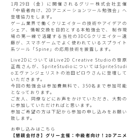
1月29日（金）に開催されるグリー株式会社主催
「中級者向け、2Dアニメーションツール勉強会」へ
登壇協力をします。
ゲーム業界で働くクリエイターの技術やアイデアの
シェア、情報交換を目的とする本勉強会で、 制作現
場の第一線で活躍する当社の3DCGクリエイター遠
藤が、スマホゲームでよく使われているスプライト
系ツール「Spine」の応用技術を披露します。
Live2DについてはLive2D Creative Studioの笹原
正哉さんが、SpriteStudioについてはSpriteStudi
oエヴァンジェリストの池田ピロウさんに登壇して
いただきます。
今回の勉強会は参加費無料で、350名まで参加可能
となっております。
ご友人、同僚などにお声をかけていただき、大勢の
に参加していただければと思います。
参加ご希望の方は下記から参加の申し込みをお願い
致します。
お申し込みはこちら
【懇親会付き】グリー主催：中級者向け！2Dアニメ