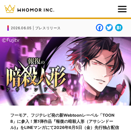
F
T
H
2026.06.05 | プレスリリース
a
w
a
c
it
t
e
t
e
b
e
n
o
r
a
o
k
フーモア、フジテレビ発の新Webtoonレーベル「TOON
8」に参入！第1弾作品『報復の暗殺人形（アサシンドー
ル)』をLINEマンガにて2026年6月5日（金）先行独占配信