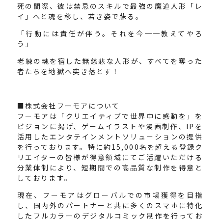
死の間際、彼は禁忌のスキルで最強の魔道人形「レ
イ」へと魂を移し、若き姿で蘇る。
「行動には責任が伴う。それを今──教えてやろ
う」
老練の魂を宿した無慈悲な人形が、すべてを奪った
者たちを地獄へ突き落とす！
■株式会社フーモアについて
フーモアは「クリエイティブで世界中に感動を」を
ビジョンに掲げ、ゲームイラストや漫画制作、IPを
活用したエンタテインメントソリューションの提供
を行っております。特に約15,000名を超える登録ク
リエイターの皆様が得意領域にてご活躍いただける
分業体制により、短期間での高品質な制作を得意と
しております。
現在、フーモアはグローバルでの市場獲得を目指
し、国内外のパートナーと共に多くのスマホに特化
したフルカラーのデジタルコミック制作を行ってお