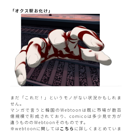
「オクス駅お化け」
まだ「これだ！」というモノがない状況かもしれま
せん。
マンガで言うと韓国のWebtoonは既に市場が数百
億規模で形成されており、comicoは多少見せ方が
違うもののWebtoonそのものです。
※webtoonに関しては
こちら
に詳しくまとめていま