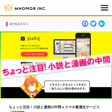
F
T
H
2016.02.12 |
a
w
a
c
it
t
e
t
e
b
e
n
o
r
a
o
k
ちょっと注目！小説と漫画の中間 x スマホ最適化サービス