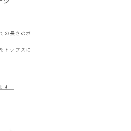
での長さのボ
たトップスに
ます。