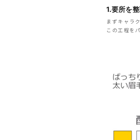
1.要所を
まずキャラ
この工程を