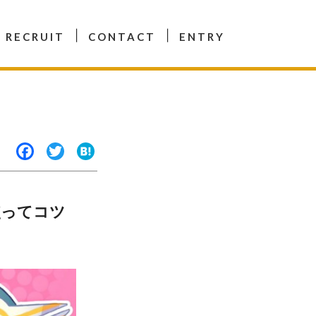
RECRUIT
CONTACT
ENTRY
F
T
H
a
w
a
c
it
t
e
t
e
使ってコツ
b
e
n
o
r
a
o
k