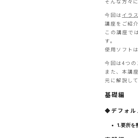
そんな方々
今回は
イラ
講座をご紹
この講座で
す。
使用ソフトはC
今回は4つ
また、本講
元に解説し
基礎編
◆デフォル
1.要所