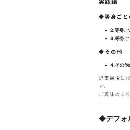
実践編
◆等身ごと
2.等身
3.等身
◆その他
4.その
記事最後には
で、
ご興味のあ
◆デフォ