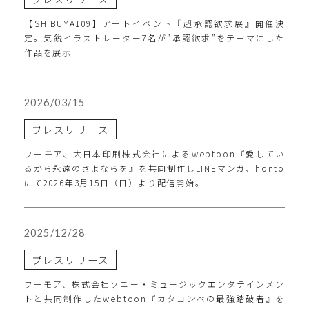
【SHIBUYA109】アートイベント『超承認欲求展』開催決
定。気鋭イラストレーター7名が”承認欲求”をテーマにした
作品を展示
2026/03/15
プレスリリース
フーモア、大日本印刷株式会社によるwebtoon『愛してい
るから永遠のさよならを』を共同制作しLINEマンガ、honto
にて2026年3月15日（日）より配信開始。
2025/12/28
プレスリリース
フーモア、株式会社ソニー・ミュージックエンタテインメン
トと共同制作したwebtoon『カタコンベの最強踏破者』を