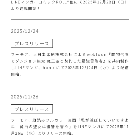
LINEマンガ、コミックROLLY他にて2025年12月28日（日）
より連載開始！
2025/12/24
プレスリリース
フーモア、大日本印刷株式会社によるwebtoon『魔物召喚
でダンジョン無双 魔王軍と契約した最強冒険者』を共同制作
しLINEマンガ、hontoにて2025年12月24日（水）より配信
開始。
2025/11/26
プレスリリース
フーモア、縦読みフルカラー漫画『私が滅ぼしていいですよ
ね 純白の聖女は復讐を誓う』をLINEマンガにて2025年11
月26日（水）よりリリース開始。