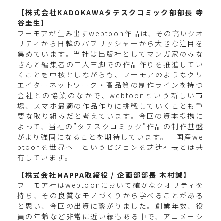
【株式会社KADOKAWAタテスクコミック部部長 寺
谷圭生】
フーモアが生み出すwebtoon作品は、その高いクオ
リティから日韓のパブリッシャーから大きな注目を
集めています。当社は出版社としてマンガ家のみな
さんと編集者の二人三脚での作品作りを推進してい
くことを中核としながらも、フーモアのようなクリ
エイターネットワーク・高品質の制作ラインを持つ
会社との協業のなかで、webtoonという新しい市
場、スマホ最適の作品作りに挑戦していくことも重
要な取り組みだと考えています。今回の資本提携に
よって、当社の”タテスクコミック”作品の制作基盤
がより強固になることを期待しています。「国産we
btoonを世界へ」というビジョンを芝辻社長とは共
有しています。
【株式会社MAPPA取締役 / 企画部部長 木村誠】
フーモア社はwebtoonにおいて確かなクオリティを
持ち、その良質なモノづくりから学べることがある
と思い、今回の出資に繋がりました。創業年数、役
員の年齢など非常に近い縁もある中で、アニメーシ