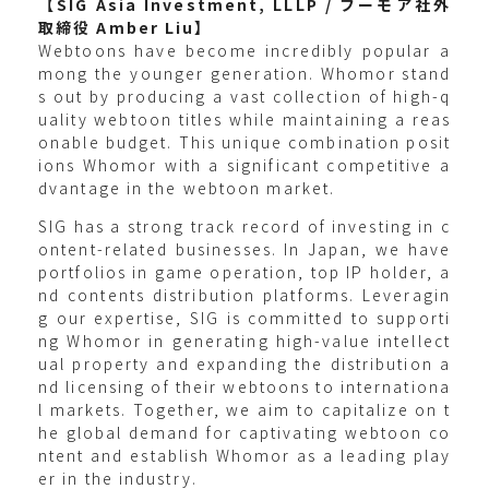
【SIG Asia Investment, LLLP / フーモア社外
取締役 Amber Liu】
Webtoons have become incredibly popular a
mong the younger generation. Whomor stand
s out by producing a vast collection of high-q
uality webtoon titles while maintaining a reas
onable budget. This unique combination posit
ions Whomor with a significant competitive a
dvantage in the webtoon market.
SIG has a strong track record of investing in c
ontent-related businesses. In Japan, we have
portfolios in game operation, top IP holder, a
nd contents distribution platforms. Leveragin
g our expertise, SIG is committed to supporti
ng Whomor in generating high-value intellect
ual property and expanding the distribution a
nd licensing of their webtoons to internationa
l markets. Together, we aim to capitalize on t
he global demand for captivating webtoon co
ntent and establish Whomor as a leading play
er in the industry.