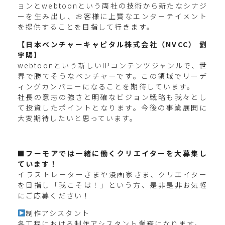
ョンとwebtoonという両社の技術から新たなシナジ
ーを生み出し、お客様に上質なエンターテイメント
を提供することを目指して行きます。
【日本ベンチャーキャピタル株式会社（NVCC） 劉
宇陽】
webtoonという新しいIPコンテンツジャンルで、世
界で勝てそうなベンチャーです。この領域でリーデ
ィングカンパニーになることを期待しています。
社長の意志の強さと明確なビジョン戦略も我々とし
て投資したポイントとなります。今後の事業展開に
大変期待したいと思っています。
■フーモアでは一緒に働くクリエイターを大募集し
ています！
イラストレーターさまや漫画家さま、クリエイター
を目指し「我こそは！」という方、是非是非お気軽
にご応募ください！
制作アシスタント
各工程における制作アシスタント業務になります。