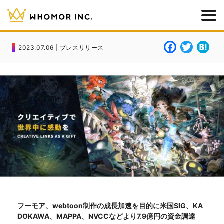
F
T
H
2023.07.06 | プレスリリース
a
w
a
c
it
t
e
t
e
b
e
n
o
r
a
o
k
フーモア、webtoon制作の成長加速を目的に米国SIG、KA
DOKAWA、MAPPA、NVCCなどより7.9億円の資金調達