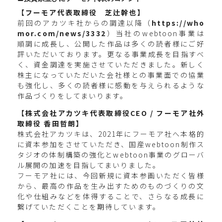
【フーモア代表取締役 芝辻幹也】
前回のアカツキ社からの調達以降（
https://who
mor.com/news/3332
）当社のwebtoon事業は
順調に成長し、公開した作品は多くの読者様にご好
評いただいております。更なる事業成長を目指すべ
く、資金調達を実施させていただきました。新しく
株主になっていただいた会社様との事業面での協業
も強化し、多くの読者様に感動を与えられるような
作品づくりをしてまいります。
【株式会社アカツキ代表取締役CEO / フーモア社外
取締役 香田哲朗】
株式会社アカツキは、2021年にフーモア社へ本格的
に資本参加をさせていただき、国産webtoon制作ス
タジオの体制構築の強化とwebtoon事業のグローバ
ル展開の加速を目指してまいりました。
フーモア社には、今回新規に資本参画いただく皆様
から、最高の作品を生み出すためのものづくりの文
化や仕組みなどを体得することで、さらなる成長に
繋げていただくことを期待しています。