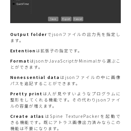
Output folder
でjsonファイルの出力先を指定し
ます。
Extention
は拡張子の指定です。
Format
はjsonかJavaScriptかMinimalから選ぶこ
とができます。
Nonessential data
はjsonファイルの中に画像
パスを追記することができます。
Pretty print
は人が見やすいようなプログラムに
整形をしてくれる機能です。その代わりjsonファイ
ルの容量が増えます。
Create atlas
はSpine TexturePackerを起動で
きる機能です。既にアトラス画像出力済みならこの
機能は不要になります。