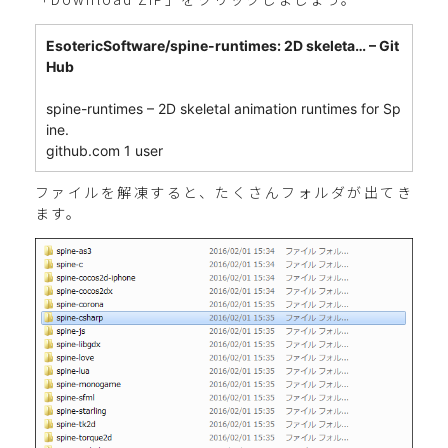
EsotericSoftware/spine-runtimes: 2D skeleta… – Git
Hub
spine-runtimes – 2D skeletal animation runtimes for Sp
ine.
github.com 1 user
ファイルを解凍すると、たくさんフォルダが出てき
ます。