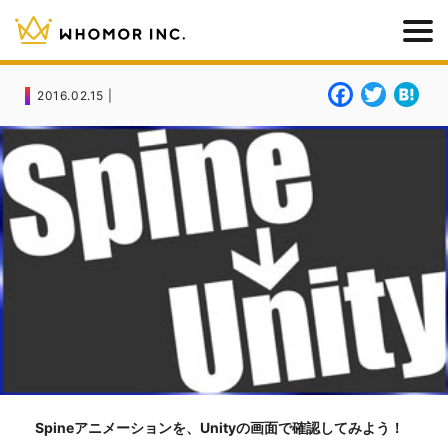
F
T
H
2016.02.15 |
a
w
a
c
it
t
e
t
e
b
e
n
o
r
a
o
k
Spineアニメーションを、Unityの画面で確認してみよう！